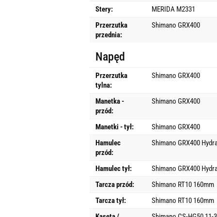
Stery:
MERIDA M2331
Przerzutka
Shimano GRX400
przednia:
Napęd
Przerzutka
Shimano GRX400
tylna:
Manetka -
Shimano GRX400
przód:
Manetki - tył:
Shimano GRX400
Hamulec
Shimano GRX400 Hydrau
przód:
Hamulec tył:
Shimano GRX400 Hydrau
Tarcza przód:
Shimano RT10 160mm
Tarcza tył:
Shimano RT10 160mm
Kaseta /
Shimano CS-HG50 11-3