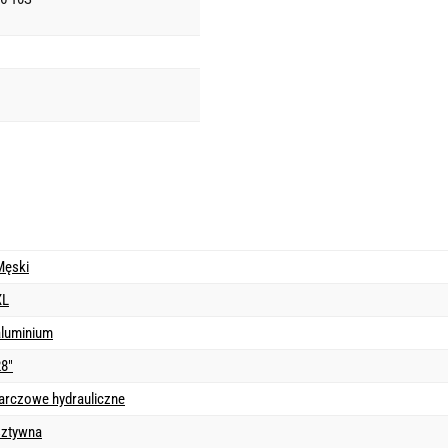
Męski
XL
aluminium
28"
tarczowe hydrauliczne
sztywna