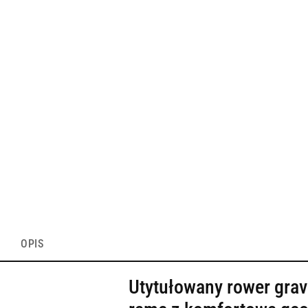
OPIS
Utytułowany rower grav