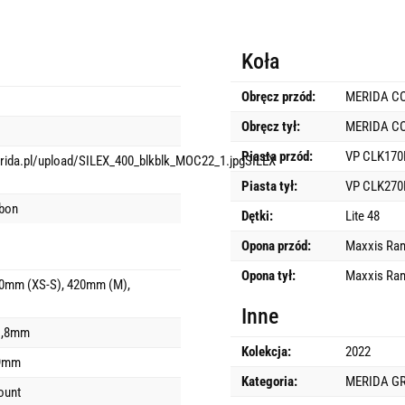
Koła
Obręcz przód:
MERIDA CO
Obręcz tył:
MERIDA CO
Piasta przód:
VP CLK170F
rida.pl/upload/SILEX_400_blkblk_MOC22_1.jpgSILEX
Piasta tył:
VP CLK270R
bon
Dętki:
Lite 48
Opona przód:
Maxxis Ram
Opona tył:
Maxxis Ram
0mm (XS-S), 420mm (M),
Inne
1,8mm
Kolekcja:
2022
,9mm
Kategoria:
MERIDA G
ount