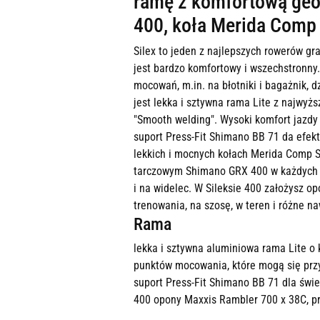
ramę z komfortową geo
400, koła Merida Comp 
Silex to jeden z najlepszych rowerów g
jest bardzo komfortowy i wszechstronny.
mocowań, m.in. na błotniki i bagażnik,
jest lekka i sztywna rama Lite z najwyż
"Smooth welding". Wysoki komfort jazdy
suport Press-Fit Shimano BB 71 da efe
lekkich i mocnych kołach Merida Comp 
tarczowym Shimano GRX 400 w każdych w
i na widelec. W Sileksie 400 założysz o
trenowania, na szosę, w teren i różne n
Rama
lekka i sztywna aluminiowa rama Lite o
punktów mocowania, które mogą się prz
suport Press-Fit Shimano BB 71 dla św
400 opony Maxxis Rambler 700 x 38C, p