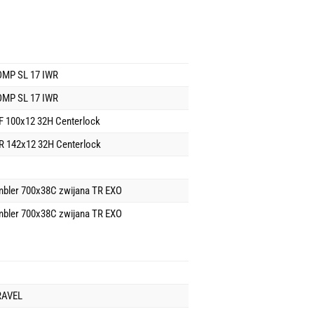
MP SL 17 IWR
MP SL 17 IWR
 100x12 32H Centerlock
 142x12 32H Centerlock
bler 700x38C zwijana TR EXO
bler 700x38C zwijana TR EXO
RAVEL