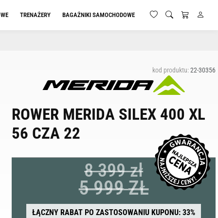
OWE
TRENAŻERY
BAGAŻNIKI SAMOCHODOWE
kod produktu:
22-30356
ROWER MERIDA SILEX 400 XL
56 CZA 22
8 399 zł
5 999
ZŁ
ŁĄCZNY RABAT PO ZASTOSOWANIU KUPONU: 33%