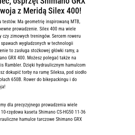
lec, osprzęt Shimano GRX
woja z Meridą Silex 400!
lu testów. Ma geometrię inspirowaną MTB,
 pewne prowadzenie. Silex 400 ma wiele
cy czy zimowych treningów. Sercem roweru
 i spawach wygładzonych w technologii
nie to zasługa stożkowej główki ramy, a
mano GRX 400. Możesz polegać także na
is Rambler. Dzięki hydraulicznym hamulcom
 dokupić torby na ramę Sileksa, pod siodło
kołach 650B. Rower do bikepackingu i do
ja!
amy dla precyzyjnego prowadzenia wiele
, 10-rzędowa kaseta Shimano CS-HG50 11-36
ydrauliczne hamulce tarczowe Shimano GRX