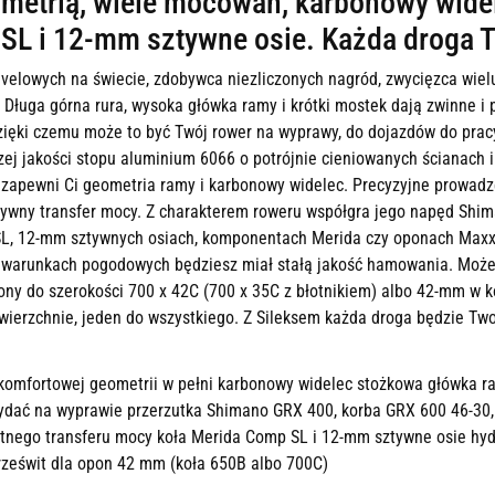
metrią, wiele mocowań, karbonowy wide
SL i 12-mm sztywne osie. Każda droga T
ravelowych na świecie, zdobywca niezliczonych nagród, zwycięzca wie
 Długa górna rura, wysoka główka ramy i krótki mostek dają zwinne i
 dzięki czemu może to być Twój rower na wyprawy, do dojazdów do pra
szej jakości stopu aluminium 6066 o potrójnie cieniowanych ścianach
 zapewni Ci geometria ramy i karbonowy widelec. Precyzyjne prowadze
ktywny transfer mocy. Z charakterem roweru współgra jego napęd Shi
SL, 12-mm sztywnych osiach, komponentach Merida czy oponach Maxx
arunkach pogodowych będziesz miał stałą jakość hamowania. Możesz
pony do szerokości 700 x 42C (700 x 35C z błotnikiem) albo 42-mm w 
awierzchnie, jeden do wszystkiego. Z Sileksem każda droga będzie Two
 komfortowej geometrii w pełni karbonowy widelec stożkowa główka r
ydać na wyprawie przerzutka Shimano GRX 400, korba GRX 600 46-30
ietnego transferu mocy koła Merida Comp SL i 12-mm sztywne osie h
rześwit dla opon 42 mm (koła 650B albo 700C)