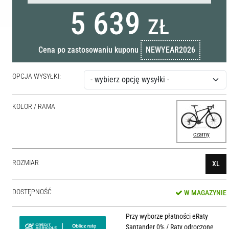
5 639
ZŁ
Cena po zastosowaniu kuponu
NEWYEAR2026
OPCJA WYSYŁKI:
KOLOR / RAMA
czarny
ROZMIAR
XL
DOSTĘPNOŚĆ
W MAGAZYNIE
Przy wyborze płatności eRaty
Santander 0% / Raty odroczone