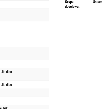
Grupa
Unisex
docelowa:
lic disc
lic disc
6 10S