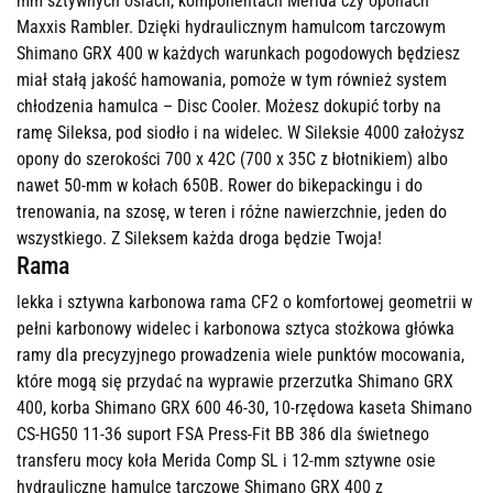
mm sztywnych osiach, komponentach Merida czy oponach
Maxxis Rambler. Dzięki hydraulicznym hamulcom tarczowym
Shimano GRX 400 w każdych warunkach pogodowych będziesz
miał stałą jakość hamowania, pomoże w tym również system
chłodzenia hamulca – Disc Cooler. Możesz dokupić torby na
ramę Sileksa, pod siodło i na widelec. W Sileksie 4000 założysz
opony do szerokości 700 x 42C (700 x 35C z błotnikiem) albo
nawet 50-mm w kołach 650B. Rower do bikepackingu i do
trenowania, na szosę, w teren i różne nawierzchnie, jeden do
wszystkiego. Z Sileksem każda droga będzie Twoja!
Rama
lekka i sztywna karbonowa rama CF2 o komfortowej geometrii w
pełni karbonowy widelec i karbonowa sztyca stożkowa główka
ramy dla precyzyjnego prowadzenia wiele punktów mocowania,
które mogą się przydać na wyprawie przerzutka Shimano GRX
400, korba Shimano GRX 600 46-30, 10-rzędowa kaseta Shimano
CS-HG50 11-36 suport FSA Press-Fit BB 386 dla świetnego
transferu mocy koła Merida Comp SL i 12-mm sztywne osie
hydrauliczne hamulce tarczowe Shimano GRX 400 z