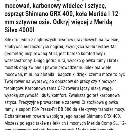
mocowań, karbonowy widelec i sztycę,
osprzęt Shimano GRX 400, koła Merida i 12-
mm sztywne osie. Odkryj więcej z Meridą
Silex 4000!
Silex to jeden z najlepszych rowerów gravelowych na świecie,
zdobywca niezliczonych nagród, zwycięzca wielu testów. Ma
geometrię inspirowaną MTB, jest bardzo komfortowy i
wszechstronny. Długa górna rura, wysoka główka ramy i krótki
mostek dają zwinne i pewne prowadzenie. Silex ma wiele
mocowań, m.in. na błotniki i bagażnik, dzięki czemu może to być
Twój rower na wyprawy, do dojazdów do pracy czy zimowych
treningów. Karbonowa rama CF2 roweru łączy niską wagę,
wysoką sztywność i duży komfort. Zwiększa go też karbonowa
sztyca. Precyzyjne prowadzenie zapewni Ci stożkowa główka
ramy, a suport FSA Press-Fit BB 386 da efektywny transfer mocy.
Z charakterem roweru współgra jego napęd Shimano GRX 400.
Możesz polegać także na lekkich i mocnych Merida Comp SL, 12-