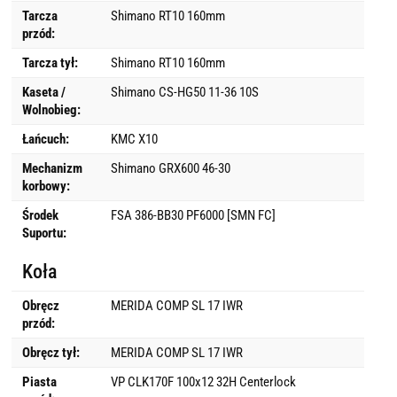
Tarcza
Shimano RT10 160mm
przód:
Tarcza tył:
Shimano RT10 160mm
Kaseta /
Shimano CS-HG50 11-36 10S
Wolnobieg:
Łańcuch:
KMC X10
Mechanizm
Shimano GRX600 46-30
korbowy:
Środek
FSA 386-BB30 PF6000 [SMN FC]
Suportu:
Koła
Obręcz
MERIDA COMP SL 17 IWR
przód:
Obręcz tył:
MERIDA COMP SL 17 IWR
Piasta
VP CLK170F 100x12 32H Centerlock