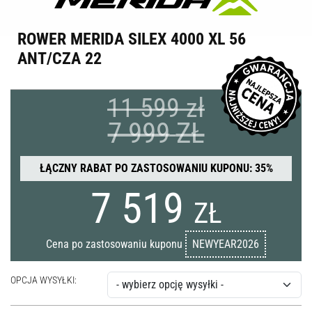
ROWER MERIDA SILEX 4000 XL 56
ANT/CZA 22
11 599 zł
7 999
ZŁ
ŁĄCZNY RABAT PO ZASTOSOWANIU KUPONU: 35%
7 519
ZŁ
Cena po zastosowaniu kuponu
NEWYEAR2026
OPCJA WYSYŁKI: