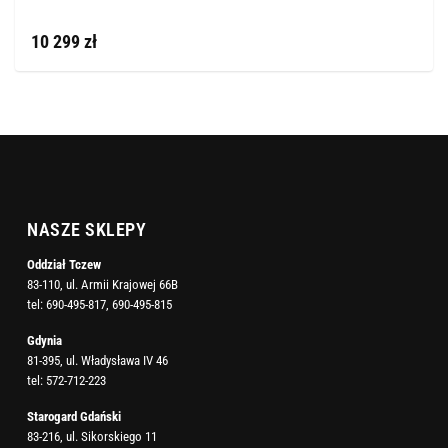
10 299 zł
NASZE SKLEPY
Oddział Tczew
83-110, ul. Armii Krajowej 66B
tel:
690-495-817
,
690-495-815
Gdynia
81-395, ul. Władysława IV 46
tel:
572-712-223
Starogard Gdański
83-216, ul. Sikorskiego 11