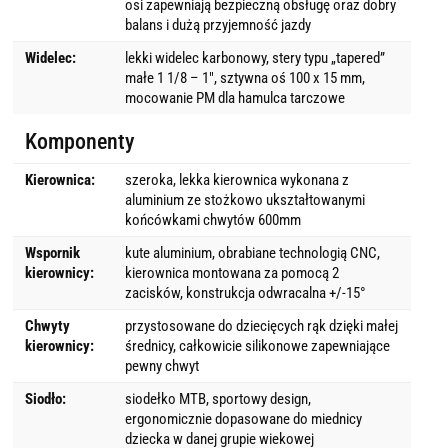
osi zapewniają bezpieczną obsługę oraz dobry
balans i dużą przyjemność jazdy
Widelec:
lekki widelec karbonowy, stery typu „tapered”
małe 1 1/8 – 1″, sztywna oś 100 x 15 mm,
mocowanie PM dla hamulca tarczowe
Komponenty
Kierownica:
szeroka, lekka kierownica wykonana z
aluminium ze stożkowo ukształtowanymi
końcówkami chwytów 600mm
Wspornik
kute aluminium, obrabiane technologią CNC,
kierownicy:
kierownica montowana za pomocą 2
zacisków, konstrukcja odwracalna +/-15°
Chwyty
przystosowane do dziecięcych rąk dzięki małej
kierownicy:
średnicy, całkowicie silikonowe zapewniające
pewny chwyt
Siodło:
siodełko MTB, sportowy design,
ergonomicznie dopasowane do miednicy
dziecka w danej grupie wiekowej