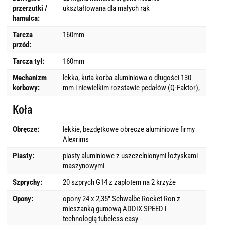
przerzutki /
ukształtowana dla małych rąk
hamulca:
Tarcza
160mm
przód:
Tarcza tył:
160mm
Mechanizm
lekka, kuta korba aluminiowa o długości 130
korbowy:
mm i niewielkim rozstawie pedałów (Q-Faktor),
Koła
Obręcze:
lekkie, bezdętkowe obręcze aluminiowe firmy
Alexrims
Piasty:
piasty aluminiowe z uszczelnionymi łożyskami
maszynowymi
Szprychy:
20 szprych G14 z zaplotem na 2 krzyże
Opony:
opony 24 x 2,35″ Schwalbe Rocket Ron z
mieszanką gumową ADDIX SPEED i
technologią tubeless easy