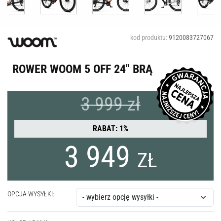
kod produktu:
9120083727067
ROWER WOOM 5 OFF 24" BRĄ
3 999 zł
RABAT: 1%
3 949
ZŁ
OPCJA WYSYŁKI: