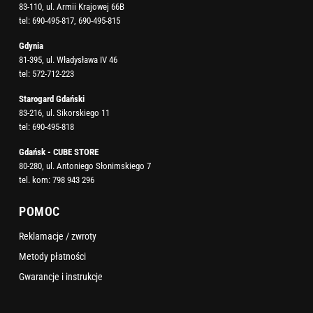
83-110, ul. Armii Krajowej 66B
tel:
690-495-817
,
690-495-815
Gdynia
81-395, ul. Władysława IV 46
tel:
572-712-223
Starogard Gdański
83-216, ul. Sikorskiego 11
tel:
690-495-818
Gdańsk - CUBE STORE
80-280, ul. Antoniego Słonimskiego 7
tel. kom:
798 943 296
POMOC
Reklamacje / zwroty
Metody płatności
Gwarancje i instrukcje