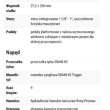
Wspornik
27,2 x 250 mm
siodła:
Stery:
stery zintegrowane 1 1/8″ - 1″, uszczelnione
łożyska maszynowe
Pedały:
pedały platformowe z nylonu wzmocnionego
włóknem szklanym z metalowymi pinami dla
dobrej przyczepności
Napęd
Przerzutka
przerzutka tylna SRAM X5
tylna:
Manetki -
manetka cynglowa SRAM X5 Trigger
tył:
Ilość
9
biegów:
Hamulce:
hydrauliczne hamulce tarczowe firmy Promax
Dźwignie
dźwignia hamulca ergonomicznie